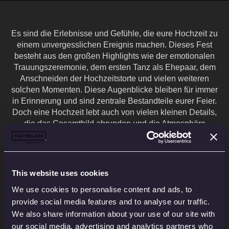
Es sind die Erlebnisse und Gefühle, die eure Hochzeit zu
einem unvergesslichen Ereignis machen. Dieses Fest
besteht aus den großen Highlights wie der emotionalen
Trauungszeremonie, dem ersten Tanz als Ehepaar, dem
Anschneiden der Hochzeitstorte und vielen weiteren
solchen Momenten. Diese Augenblicke bleiben für immer
in Erinnerung und sind zentrale Bestandteile eurer Feier.
Doch eine Hochzeit lebt auch von vielen kleinen Details,
die das Gesamtbild abrunden und die Atmosphäre
besonders machen. Zum Beispiel kann die liebevolle
Dekoration, von Blumenarrangements über Tischkarten bis
hin zu stilvollen Lichteffekten, eine persönliche Note
verleihen und eine warme Stimmung schaffen. Die
This website uses cookies
sorgfältig ausgewählte Musik, die sowohl beim Empfang
We use cookies to personalise content and ads, to
als auch auf der Tanzfläche für die richtige Stimmung
provide social media features and to analyse our traffic.
sorgt, ist ebenfalls wichtig. Oft werden wir gefragt, welche
dieser Kleinigkeiten es gibt und wie man sie in die
We also share information about your use of our site with
Hochzeit einbindet. Es sind Überraschungen, unerwartete
our social media, advertising and analytics partners who