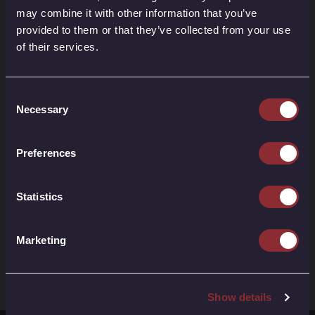
Gesten und besondere Momente der Zweisamkeit, die
may combine it with other information that you’ve
eure Hochzeit einzigartig machen.
provided to them or that they’ve collected from your use
Mit unserem Angebot "Your Wedding" geben wir euch
of their services.
einen Einblick in diese Details. Wir unterstützen euch
dabei, diese Elemente zu planen und zu integrieren, damit
eure Hochzeit nicht nur ein Event, sondern ein
Consent
unvergessliches Erlebnis voller Freude und Emotionen
Necessary
Selection
wird, das sowohl euch als auch eure Gäste begeistert.
Preferences
Statistics
Marketing
Show details