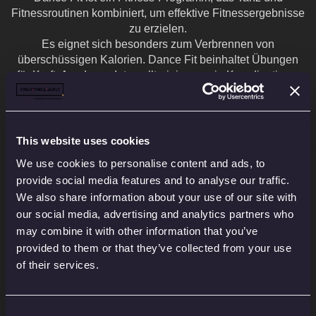
Fitnessroutinen kombiniert, um effektive Fitnessergebnisse
zu erzielen.
Es eignet sich besonders zum Verbrennen von
überschüssigen Kalorien. Dance Fit beinhaltet Übungen
für Kraft, Ausdauer, Intervalltraining sowie Koordinations-
und Gleichgewichtsübungen. Dieser Kurs setzt auf Spaß
und Motivation, die durch die Mischung aus Musik,
natürlichen Bewegungsabläufen und Gruppentraining
erzeugt werden. Es sind keine Vorkenntnisse erforderlich.
This website uses cookies
Natürlich ist eine kostenlose Probestunde möglich. Melde
We use cookies to personalise content and ads, to
Dich an und probiere es aus.
provide social media features and to analyse our traffic.
We also share information about your use of our site with
Isomatte, Getränk und Handtuch bitte mitbringen!
our social media, advertising and analytics partners who
may combine it with other information that you’ve
provided to them or that they’ve collected from your use
of their services.
Consent