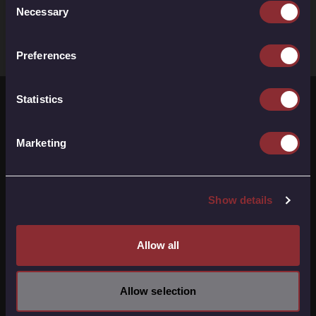
Necessary
Selection
Preferences
Statistics
Bad Neustadt
Marketing
ADTV Tanzschule
Tinos Dance World
97616 Bad Neustadt a.d. Saale
Saalestraße 3
Show details
Bad Kissingen
Allow all
ADTV Tanzschule
Tinos Dance World
97688 Bad Kissingen
Allow selection
Maxstraße 22a